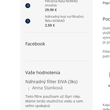
Filtračná fľaša NOMAD
dokazu
Popi
(modrá)
29,90 €
Náhradný kryt na filtračnú
Pod
fľašu NOMAD
2,50 €
Doma
vlož
vyme
je p
Facebook
Filt
patr
Vaše hodnotenia
Náhradný filter EIVA (3ks)
Anna Stanková
|
Hodnotenie produktu je 5 z 5 hviezdičiek.
Tieto filtre používam už štyri roky.
Máme tvrdú studničnú vodu a som
Kapa
veľmi spokojná
Veľk