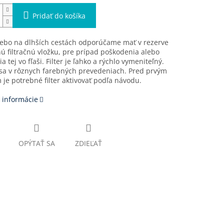
Pridať do košíka
ebo na dlhších cestách odporúčame mať v rezerve
 filtračnú vložku, pre prípad poškodenia alebo
a tej vo fľaši. Filter je ľahko a rýchlo vymeniteľný.
sa v rôznych farebných prevedeniach. Pred prvým
 je potrebné filter aktivovať podľa návodu.
 informácie
OPÝTAŤ SA
ZDIEĽAŤ