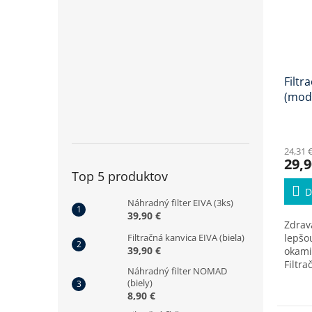
Filtr
(mod
Priem
hodno
24,31 
produ
29,9
je
Top 5 produktov
5,0
D
z
Náhradný filter EIVA (3ks)
5
39,90 €
hviezd
Zdrav
Filtračná kanvica EIVA (biela)
lepšo
39,90 €
okami
Filtr
Náhradný filter NOMAD
odstrá
(biely)
99,9%
8,90 €
zápac