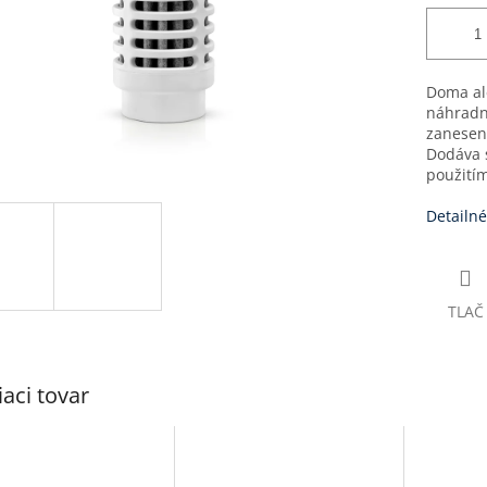
Doma al
náhradnú
zaneseni
Dodáva 
použitím
Detailné
TLAČ
iaci tovar