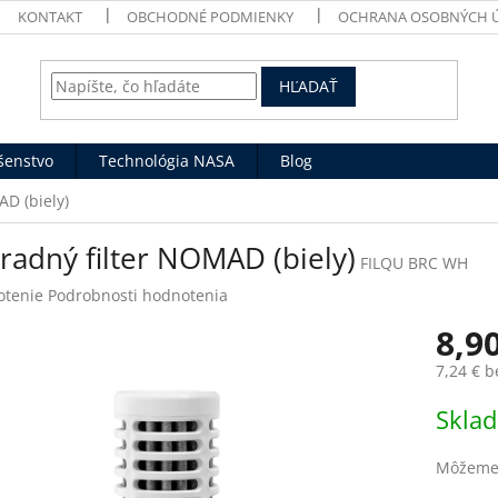
KONTAKT
OBCHODNÉ PODMIENKY
OCHRANA OSOBNÝCH 
HĽADAŤ
ušenstvo
Technológia NASA
Blog
D (biely)
radný filter NOMAD (biely)
FILQU BRC WH
rné
otenie
Podrobnosti hodnotenia
enie
8,9
tu
7,24 € 
Jednotk
Skla
cena:
čiek.
Môžeme 