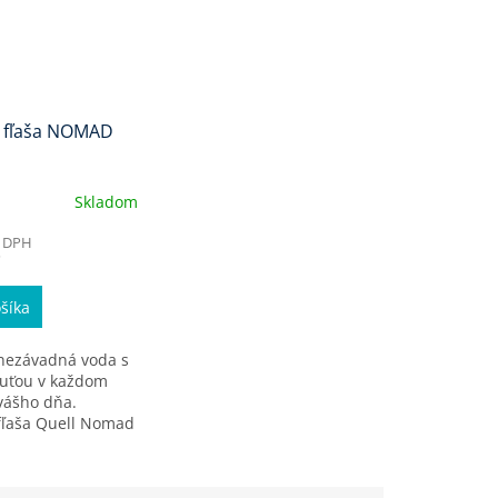
á fľaša NOMAD
Skladom
z DPH
šíka
nezávadná voda s
huťou v každom
vášho dňa.
 fľaša Quell Nomad
 vody viac ako
ntaminantov,
pachute, čo