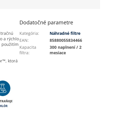
j...
Dodatočné parametre
ltračnú
Kategória
:
Náhradné filtre
ko a rýchlo
EAN
:
85880055834466
 použitím
Kapacita
300 naplnení / 2
filtra
:
mesiace
or™, ktorá