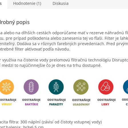
jú aj...
dokazujú aj...
dokazujú a
s
Hodnotenie (1)
Diskusia
robný popis
 alebo na dlhších cestách odporúčame mať v rezerve náhradnú fi
ku, pre prípad poškodenia alebo zanesenia tej vo fľaši. Filter je ľah
niteľný. Dodáva sa v rôznych farebných prevedeniach. Pred prvým
otrebné filter aktivovať podľa návodu.
er využíva na čistenie vody prelomovú filtračnú technológiu Disrupt
í medzi to najúčinnejšie čo je dnes na trhu dostupné.
cita filtra: 300 náplní (závisí od čistoty vstupnej vody)
osť balenia: 3x3x6,5 cm