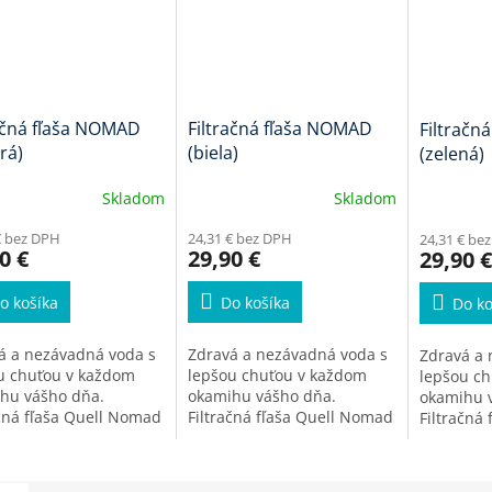
ačná fľaša NOMAD
Filtračná fľaša NOMAD
Filtračn
rá)
(biela)
(zelená)
Skladom
Skladom
erné
Priemerné
tenie
hodnotenie
€ bez DPH
24,31 € bez DPH
24,31 € be
ktu
produktu
0 €
29,90 €
29,90 €
je
5,0
o košíka
Do košíka
Do ko
z
5
ičiek.
hviezdičiek.
á a nezávadná voda s
Zdravá a nezávadná voda s
Zdravá a 
u chuťou v každom
lepšou chuťou v každom
lepšou c
hu vášho dňa.
okamihu vášho dňa.
okamihu 
ačná fľaša Quell Nomad
Filtračná fľaša Quell Nomad
Filtračná
ni z vody viac ako
odstráni z vody viac ako
odstráni z
 kontaminantov,
99,9% kontaminantov,
99,9% ko
h a pachute, čo
zápach a pachute, čo
zápach a 