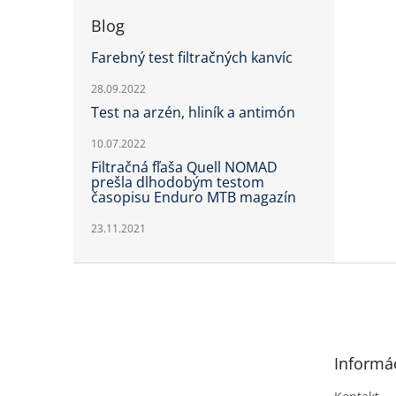
Blog
Farebný test filtračných kanvíc
28.09.2022
Test na arzén, hliník a antimón
10.07.2022
Filtračná fľaša Quell NOMAD
prešla dlhodobým testom
časopisu Enduro MTB magazín
23.11.2021
Z
á
p
ä
t
Informác
i
e