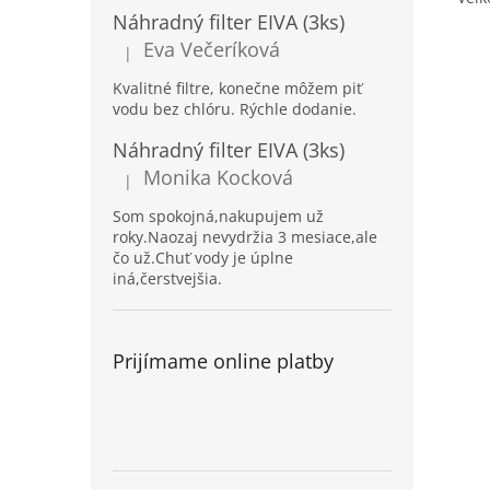
Náhradný filter EIVA (3ks)
Eva Večeríková
|
Hodnotenie produktu je 5 z 5 hviezdičiek.
Kvalitné filtre, konečne môžem piť
vodu bez chlóru. Rýchle dodanie.
Náhradný filter EIVA (3ks)
Monika Kocková
|
Hodnotenie produktu je 5 z 5 hviezdičiek.
Som spokojná,nakupujem už
roky.Naozaj nevydržia 3 mesiace,ale
čo už.Chuť vody je úplne
iná,čerstvejšia.
Prijímame online platby