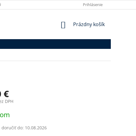
ÚDAJOV
VRÁTENIE TOVARU
MOJA OBJEDNÁVKA
Prihlásenie
REKLAMÁ
NÁKUPNÝ
Prázdny košík
KOŠÍK
0 €
bez DPH
ová
dom
doručiť do:
10.08.2026