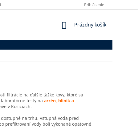
ÚDAJOV
VRÁTENIE TOVARU
MOJA OBJEDNÁVKA
Prihlásenie
REKLAMÁ
NÁKUPNÝ
Prázdny košík
KOŠÍK
 filtrácie na ďalšie ťažké kovy, ktoré sa
 laboratórne testy na
arzén, hliník a
ave v Košiciach.
ne dostupné na trhu. Vstupná voda pred
po prefiltrovaní vody boli vykonané opätovné