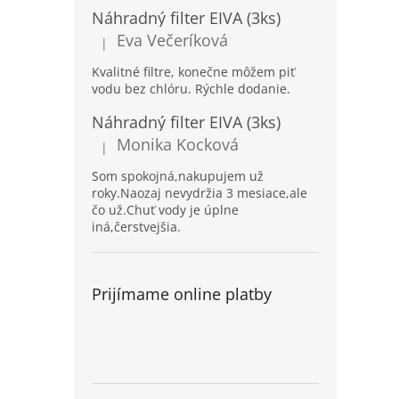
Náhradný filter EIVA (3ks)
Eva Večeríková
|
Hodnotenie produktu je 5 z 5 hviezdičiek.
Kvalitné filtre, konečne môžem piť
vodu bez chlóru. Rýchle dodanie.
Náhradný filter EIVA (3ks)
Monika Kocková
|
Hodnotenie produktu je 5 z 5 hviezdičiek.
Som spokojná,nakupujem už
roky.Naozaj nevydržia 3 mesiace,ale
čo už.Chuť vody je úplne
iná,čerstvejšia.
Prijímame online platby