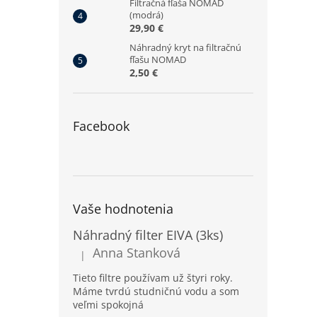
Filtračná fľaša NOMAD
(modrá)
29,90 €
Náhradný kryt na filtračnú
fľašu NOMAD
2,50 €
Facebook
Vaše hodnotenia
Náhradný filter EIVA (3ks)
Anna Stanková
|
Hodnotenie produktu je 5 z 5 hviezdičiek.
Tieto filtre používam už štyri roky.
Máme tvrdú studničnú vodu a som
veľmi spokojná