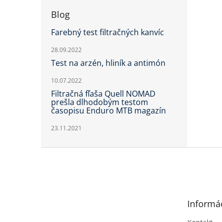
Blog
Farebný test filtračných kanvíc
28.09.2022
Test na arzén, hliník a antimón
10.07.2022
Filtračná fľaša Quell NOMAD
prešla dlhodobým testom
časopisu Enduro MTB magazín
23.11.2021
Z
á
p
ä
t
Informác
i
e