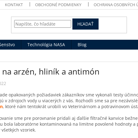
KONTAKT
OBCHODNÉ PODMIENKY
OCHRANA OSOBNÝCH 
HĽADAŤ
ušenstvo
Technológia NASA
Blog
 na arzén, hliník a antimón
022
ade opakovaných požiadaviek zákazníkov sme vykonali testy účinnosti
jú v zdrojoch vody u viacerých z vás. Rozhodli sme sa pre nezávislé
ón
, ktoré nám tentokrát urobili vo Veterinárnom a potravinovom úst
ovanie sme pre porovnanie pridali aj ďalšie filtračné kanvice bež
iou bola laboratórne kontaminovaná na limitne povolené hodnoty a 
 všetkých vzoriek.