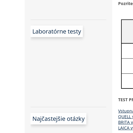
Pozrite
Laboratórne testy
TEST P
Vstupná
QUELL v
Najčastejšie otázky
BRITA v
LAICA v