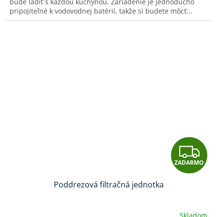
O
bude ladiť s každou kuchyňou. Zariadenie je jednoducho
hviezdičiek.
pripojiteľné k vodovodnej batérií, takže si budete môcť...
Z
ZADARMO
A
Poddrezová filtračná jednotka
D
A
Skladom
Priemerné