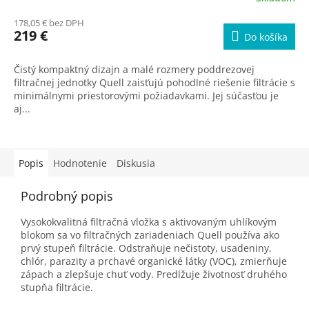
hodnotenie
R
178,05 € bez DPH
produktu
219 €
Do košíka
je
M
5,0
z
Čistý kompaktný dizajn a malé rozmery poddrezovej
O
5
filtračnej jednotky Quell zaisťujú pohodlné riešenie filtrácie s
hviezdičiek.
minimálnymi priestorovými požiadavkami. Jej súčasťou je
aj...
Popis
Hodnotenie
Diskusia
Podrobný popis
Vysokokvalitná filtračná vložka s aktivovaným uhlíkovým
blokom sa vo filtračných zariadeniach Quell používa ako
prvý stupeň filtrácie. Odstraňuje nečistoty, usadeniny,
chlór, parazity a prchavé organické látky (VOC), zmierňuje
zápach a zlepšuje chuť vody. Predlžuje životnosť druhého
stupňa filtrácie.