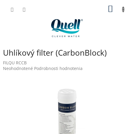
Prejsť
NÁKU
na
obsah
KOŠÍK
Uhlíkový filter (CarbonBlock)
FILQU RCCB
Priemerné
Neohodnotené
Podrobnosti hodnotenia
hodnotenie
produktu
je
0,0
z
5
hviezdičiek.