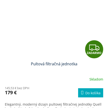
Z
ZADARMO
A
Pultová filtračná jednotka
D
A
Skladom
Priemerné
hodnotenie
R
145,53 € bez DPH
produktu
179 €
Do košíka
je
M
5,0
z
Elegantný, moderný dizajn pultovej filtračnej jednotky Quell
5