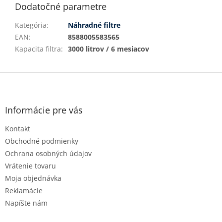
Dodatočné parametre
Kategória
:
Náhradné filtre
EAN
:
8588005583565
Kapacita filtra
:
3000 litrov / 6 mesiacov
Z
á
p
ä
Informácie pre vás
t
Kontakt
i
e
Obchodné podmienky
Ochrana osobných údajov
Vrátenie tovaru
Moja objednávka
Reklamácie
Napíšte nám