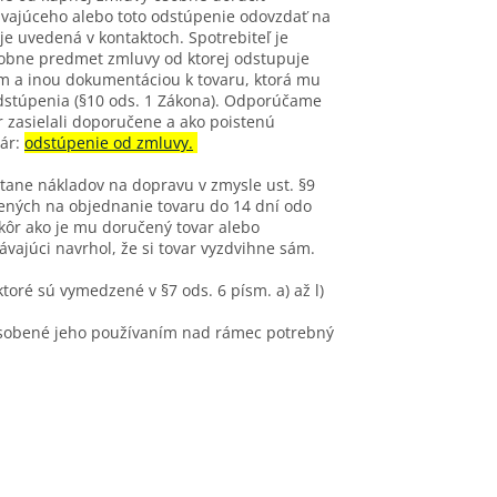
ávajúceho alebo toto odstúpenie odovzdať na
je uvedená v kontaktoch. Spotrebiteľ je
sobne predmet zmluvy od ktorej odstupuje
om a inou dokumentáciou k tovaru, ktorá mu
odstúpenia (§10 ods. 1 Zákona). Odporúčame
r zasielali doporučene a ako poistenú
lár:
odstúpenie od zmluvy.
átane nákladov na dopravu v zmysle ust. §9
ožených na objednanie tovaru do 14 dní odo
kôr ako je mu doručený tovar alebo
ávajúci navrhol, že si tovar vyzdvihne sám.
toré sú vymedzené v §7 ods. 6 písm. a) až l)
pôsobené jeho používaním nad rámec potrebný