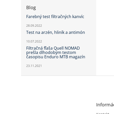
Blog
Farebný test filtračných kanvíc
28.09.2022
Test na arzén, hliník a antimón
10.07.2022
Filtračná fľaša Quell NOMAD
prešla dlhodobým testom
časopisu Enduro MTB magazín
23.11.2021
Z
á
p
ä
t
Informác
i
e