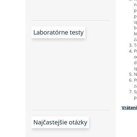
n
p
p
s
b
Laboratórne testy
k
z
T
P
o
d
s
N
P
z
S
p
Vráten
Najčastejšie otázky