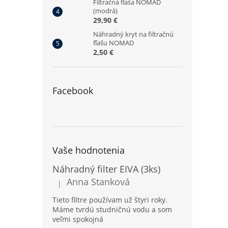
Filtračná fľaša NOMAD
(modrá)
29,90 €
Náhradný kryt na filtračnú
fľašu NOMAD
2,50 €
Facebook
Vaše hodnotenia
Náhradný filter EIVA (3ks)
Anna Stanková
|
Hodnotenie produktu je 5 z 5 hviezdičiek.
Tieto filtre používam už štyri roky.
Máme tvrdú studničnú vodu a som
veľmi spokojná