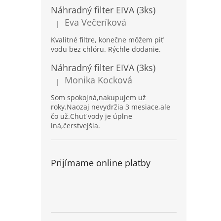
Náhradný filter EIVA (3ks)
Eva Večeríková
|
Hodnotenie produktu je 5 z 5 hviezdičiek.
Kvalitné filtre, konečne môžem piť
vodu bez chlóru. Rýchle dodanie.
Náhradný filter EIVA (3ks)
Monika Kocková
|
Hodnotenie produktu je 5 z 5 hviezdičiek.
Som spokojná,nakupujem už
roky.Naozaj nevydržia 3 mesiace,ale
čo už.Chuť vody je úplne
iná,čerstvejšia.
Prijímame online platby