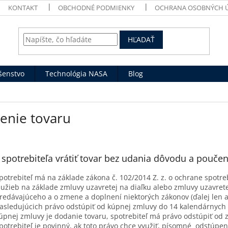
KONTAKT
OBCHODNÉ PODMIENKY
OCHRANA OSOBNÝCH 
HĽADAŤ
ušenstvo
Technológia NASA
Blog
tenie tovaru
 spotrebiteľa vrátiť tovar bez udania dôvodu a poučen
potrebiteľ má na základe zákona č. 102/2014 Z. z. o ochrane spotreb
lužieb na základe zmluvy uzavretej na diaľku alebo zmluvy uzavre
redávajúceho a o zmene a doplnení niektorých zákonov (ďalej len a
asledujúcich právo odstúpiť od kúpnej zmluvy do 14 kalendárnych
úpnej zmluvy je dodanie tovaru, spotrebiteľ má právo odstúpiť od 
potrebiteľ je povinný, ak toto právo chce využiť, písomné odstúpe