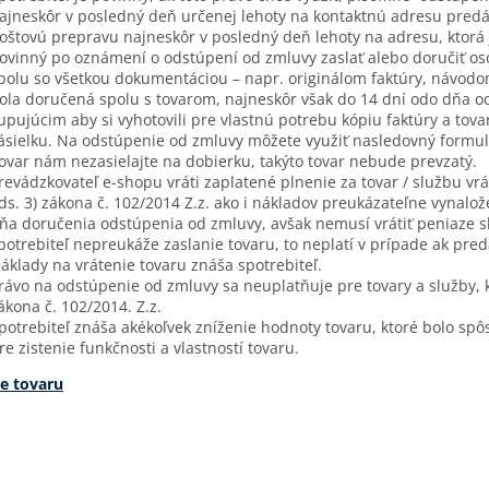
ajneskôr v posledný deň určenej lehoty na kontaktnú adresu pred
oštovú prepravu najneskôr v posledný deň lehoty na adresu, ktorá 
ovinný po oznámení o odstúpení od zmluvy zaslať alebo doručiť o
polu so všetkou dokumentáciou – napr. originálom faktúry, návod
ola doručená spolu s tovarom, najneskôr však do 14 dní odo dňa 
upujúcim aby si vyhotovili pre vlastnú potrebu kópiu faktúry a tova
ásielku. Na odstúpenie od zmluvy môžete využiť nasledovný formu
ovar nám nezasielajte na dobierku, takýto tovar nebude prevzatý.
revádzkovateľ e-shopu vráti zaplatené plnenie za tovar / službu vr
ds. 3) zákona č. 102/2014 Z.z. ako i nákladov preukázateľne vynal
ňa doručenia odstúpenia od zmluvy, avšak nemusí vrátiť peniaze s
potrebiteľ nepreukáže zaslanie tovaru, to neplatí v prípade ak pred
áklady na vrátenie tovaru znáša spotrebiteľ.
rávo na odstúpenie od zmluvy sa neuplatňuje pre tovary a služby, k
ákona č. 102/2014. Z.z.
potrebiteľ znáša akékoľvek zníženie hodnoty tovaru, ktoré bolo s
re zistenie funkčnosti a vlastností tovaru.
ie tovaru