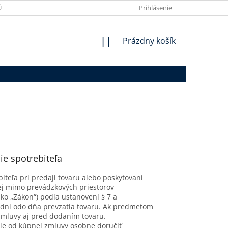
ÚDAJOV
VRÁTENIE TOVARU
MOJA OBJEDNÁVKA
Prihlásenie
REKLAMÁ
NÁKUPNÝ
Prázdny košík
KOŠÍK
ie spotrebiteľa
iteľa pri predaji tovaru alebo poskytovaní
tej mimo prevádzkových priestorov
ko „Zákon“) podľa ustanovení § 7 a
 dni odo dňa prevzatia tovaru. Ak predmetom
zmluvy aj pred dodaním tovaru.
nie od kúpnej zmluvy osobne doručiť