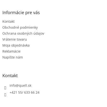
á
p
ä
Informácie pre vás
t
Kontakt
i
e
Obchodné podmienky
Ochrana osobných údajov
Vrátenie tovaru
Moja objednávka
Reklamácie
Napíšte nám
Kontakt
info
@
quell.sk
+421 55/ 633 66 24