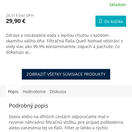
Skladom
Priemerné
hodnotenie
24,31 € bez DPH
produktu
29,90 €
Do košíka
je
5,0
z
Zdravá a nezávadná voda s lepšou chuťou v každom
5
okamihu vášho dňa. Filtračná fľaša Quell Nomad odstráni z
hviezdičiek.
vody viac ako 99,9% kontaminantov, zápach a pachute, čo
dokazujú aj...
ZOBRAZIŤ VŠETKY SÚVISIACE PRODUKTY
Popis
Hodnotenie
Diskusia
Podrobný popis
Doma alebo na dlhších cestách odporúčame mať v
rezerve náhradnú filtračnú vložku, pre prípad poškodenia
alebo zanesenia tej vo fľaši. Filter je ľahko a rýchlo