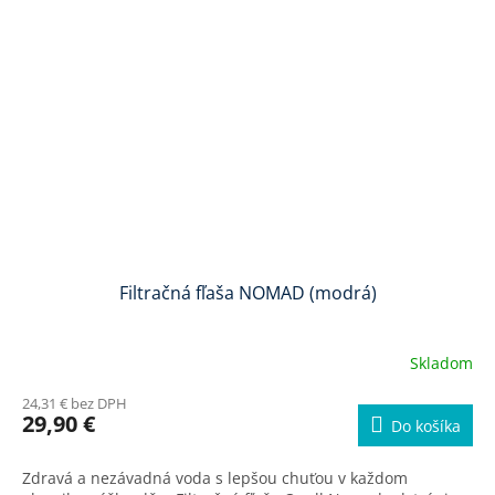
Filtračná fľaša NOMAD (modrá)
Skladom
Priemerné
hodnotenie
24,31 € bez DPH
produktu
29,90 €
Do košíka
je
5,0
z
Zdravá a nezávadná voda s lepšou chuťou v každom
5