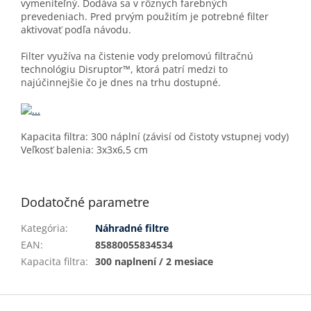
vymeniteľný. Dodáva sa v rôznych farebných
prevedeniach. Pred prvým použitím je potrebné filter
aktivovať podľa návodu.
Filter využíva na čistenie vody prelomovú filtračnú
technológiu Disruptor™, ktorá patrí medzi to
najúčinnejšie čo je dnes na trhu dostupné.
Kapacita filtra: 300 náplní (závisí od čistoty vstupnej vody)
Veľkosť balenia: 3x3x6,5 cm
Dodatočné parametre
Kategória
:
Náhradné filtre
EAN
:
85880055834534
Kapacita filtra
:
300 naplnení / 2 mesiace
Z