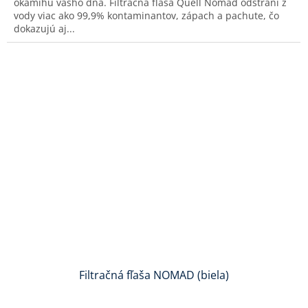
okamihu vášho dňa. Filtračná fľaša Quell Nomad odstráni z
hviezdičiek.
vody viac ako 99,9% kontaminantov, zápach a pachute, čo
dokazujú aj...
Filtračná fľaša NOMAD (biela)